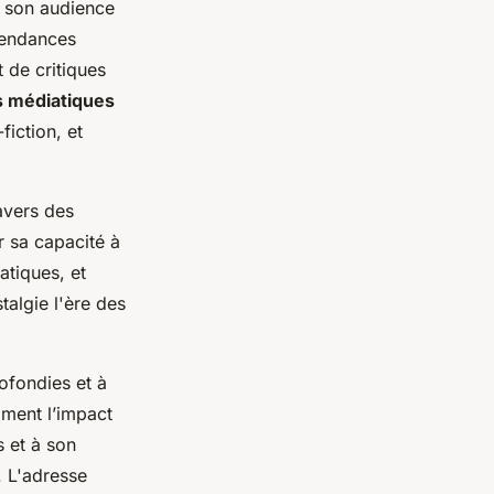
r son audience
tendances
 de critiques
 médiatiques
fiction, et
avers des
r sa capacité à
atiques, et
algie l'ère des
ofondies et à
ment l’impact
s et à son
 L'adresse