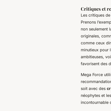
Critiques et r
Les critiques d
Prenons l’exemp
non seulement la
originales, com
comme ceux diri
minutieux pour l
ambitieuses, voi
favorisent des d
Mega Force util
recommandations
soit avec des
cr
néophytes et le
incontournable 