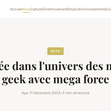
Accueil
Actu
Culture
Divertissement
Emploi
Environnement
Soc
ACTU
ée dans l'univers des 
geek avec mega force
Aya
•
11 décembre 2024
•
5 min de lecture