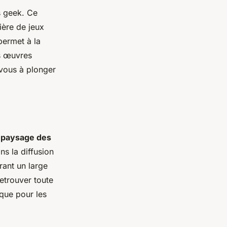
s geek. Ce
ière de jeux
permet à la
s œuvres
vous à plonger
e
paysage des
ns la diffusion
irant un large
etrouver toute
que pour les