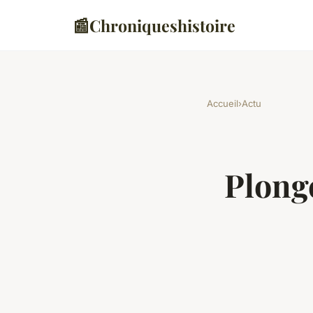
📰
Chroniqueshistoire
Accueil
›
Actu
Plong