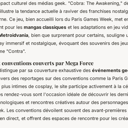
pact culturel des médias geek. "Cobra: The Awakening," d
llustre la tendance actuelle à raviver des franchises nosta
e. Ce jeu, bien accueilli lors du Paris Games Week, met e
ant pour les
mangas classiques
et les adaptations en jeu vi
Metroidvania
, bien que surprenant pour certains, souligne
y immersif et nostalgique, évoquant des souvenirs des jeu
me "Contra".
 conventions couverts par Mega Force
istingue par sa couverture exhaustive des
événements ge
ravers des reportages sur des conventions comme la Paris
lus intimes de cosplay, le site participe activement à la cé
es rendez-vous sont l'occasion idéale de découvrir les dern
hnologiques et rencontres créatives autour des personnag
eek. Les conventions dévoilent souvent des avant-premières 
n direct, et offrent des espaces de rencontre pour les créat