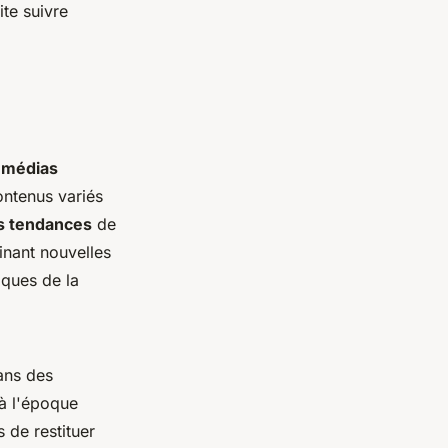
te suivre
 médias
ontenus variés
s tendances
de
inant nouvelles
iques de la
dans des
à l'époque
 de restituer