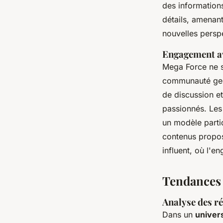
des informations
détails, amenan
nouvelles persp
Engagement a
Mega Force ne se
communauté geek
de discussion e
passionnés. Les
un modèle partic
contenus propo
influent, où l'e
Tendances 
Analyse des r
Dans un
univer