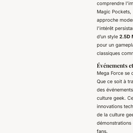
comprendre l'im
Magic Pockets, i
approche modern
l'intérêt persist
d’un style
2.5D 
pour un gamepla
classiques com
Événements et
Mega Force se d
Que ce soit à t
des événements p
culture geek. C
innovations tec
de la culture g
démonstrations e
fans.