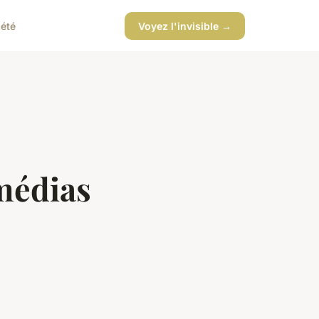
iété
Voyez l'invisible →
médias