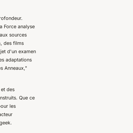
rofondeur.
a Force analyse
é aux sources
 des films
bjet d'un examen
des adaptations
es Anneaux,"
 et des
nstruits. Que ce
our les
acteur
 geek.