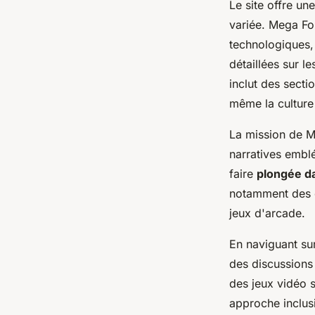
Le site offre u
variée. Mega Fo
technologiques, 
détaillées sur l
inclut des secti
même la culture
La mission de Me
narratives embl
faire
plongée d
notamment des é
jeux d'arcade.
En naviguant sur
des discussions
des jeux vidéo s
approche inclus