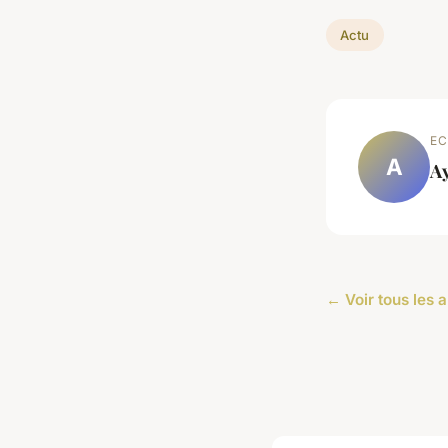
Actu
EC
A
A
← Voir tous les a