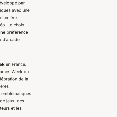
éveloppé par
lgiques avec une
n lumière
déo. Le choix
 une préférence
x d’arcade
ek
en France.
 Games Week ou
lébration de la
ières
es emblématiques
de jeux, des
eurs et les