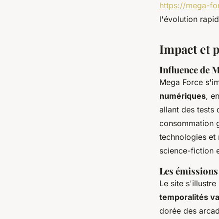
https://mega-for
l'évolution rap
Impact et 
Influence de M
Mega Force s'i
numériques
, e
allant des tests
consommation ge
technologies et 
science-fiction 
Les émissions
Le site s'illust
temporalités v
dorée des arcad