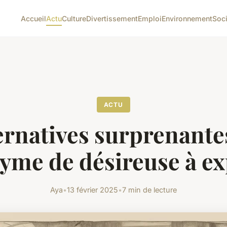
Accueil
Actu
Culture
Divertissement
Emploi
Environnement
Soc
ACTU
ernatives surprenante
yme de désireuse à ex
Aya
•
13 février 2025
•
7 min de lecture