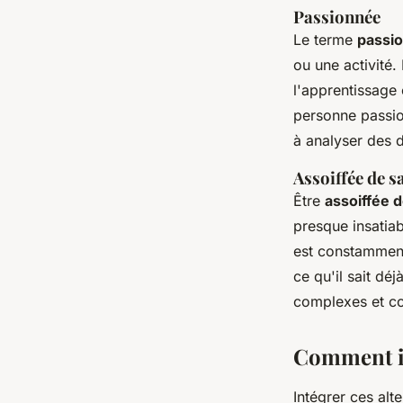
Passionnée
Le terme
passi
ou une activité.
l'apprentissage 
personne passio
à analyser des 
Assoiffée de s
Être
assoiffée d
presque insatiab
est constamment
ce qu'il sait dé
complexes et co
Comment in
Intégrer ces alt