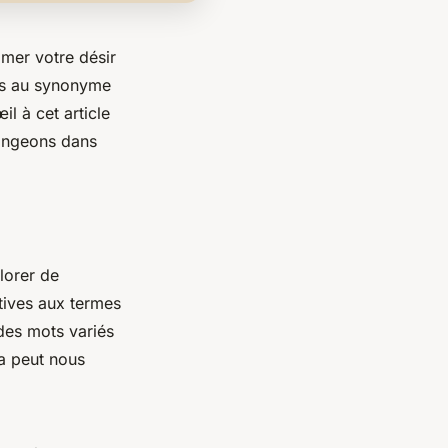
mer votre désir
tes au synonyme
l à cet article
longeons dans
lorer de
tives aux termes
 des mots variés
a peut nous