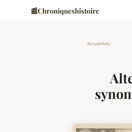
📰
Chroniqueshistoire
Accueil
›
Actu
Alt
synon