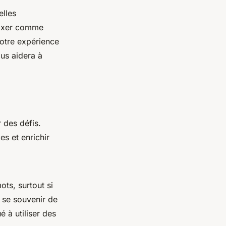
elles
 fixer comme
otre expérience
ous aidera à
 des défis.
s et enrichir
ots, surtout si
e se souvenir de
é à utiliser des