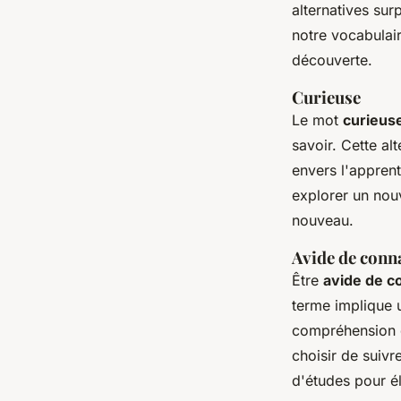
alternatives su
notre vocabulai
découverte.
Curieuse
Le mot
curieus
savoir. Cette al
envers l'appren
explorer un nou
nouveau.
Avide de conn
Être
avide de c
terme implique 
compréhension d
choisir de suiv
d'études pour él