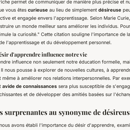
riche permet de communiquer de manière plus précise et n
ue vous êtes
curieuse
au lieu de simplement
désireuse
peu
ctive et engagée envers l'apprentissage. Selon
Marie Curie
truire un monde meilleur sans améliorer les individus. Pour 
mule la curiosité."
Cette citation souligne l'importance de la
e l'apprentissage et du développement personnel.
sir d'apprendre influence notre vie
endre influence non seulement notre éducation formelle, mai
 Il nous pousse à explorer de nouvelles cultures, à apprend
 même à améliorer nos relations interpersonnelles. Par ex
t
avide de connaissances
sera plus susceptible de s'enga
ichissantes et de développer des amitiés basées sur l'échan
es surprenantes au synonyme de désireus
nous avons établi l'importance du désir d'apprendre, exam