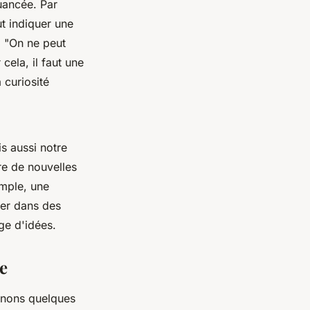
uancée. Par
t indiquer une
,
"On ne peut
cela, il faut une
 curiosité
s aussi notre
re de nouvelles
emple, une
ger dans des
ge d'idées.
e
inons quelques