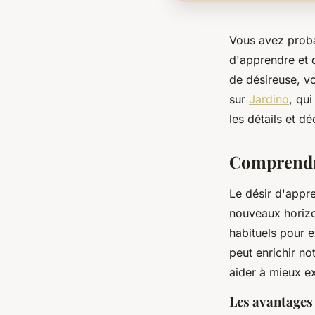
Vous avez proba
d'apprendre et 
de
désireuse
, v
sur
Jardino
, qu
les détails et d
Comprendre
Le désir d'appre
nouveaux horizon
habituels pour e
peut enrichir n
aider à mieux e
Les avantages 