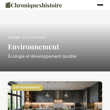
📰
Chroniqueshistoire
Accueil
› Environnement
Environnement
Écologie et développement durable
ENVIRONNEMENT