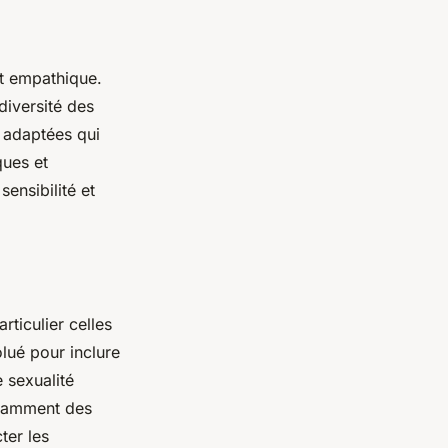
t empathique.
 diversité des
s adaptées qui
ques et
ensibilité et
rticulier celles
lué pour inclure
e sexualité
ndamment des
ter les