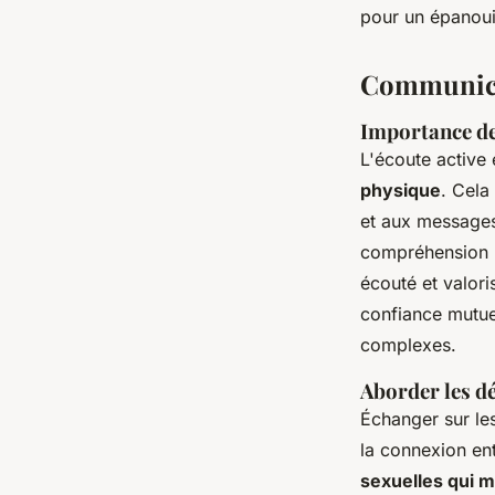
pour un épanoui
Communicat
Importance de 
L'écoute active
physique
. Cela
et aux message
compréhension m
écouté et valor
confiance mutuel
complexes.
Aborder les d
Échanger sur le
la connexion ent
sexuelles qui m