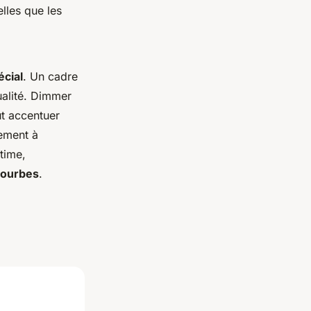
lles que les
écial
. Un cadre
ualité. Dimmer
ut accentuer
ement à
time,
courbes
.