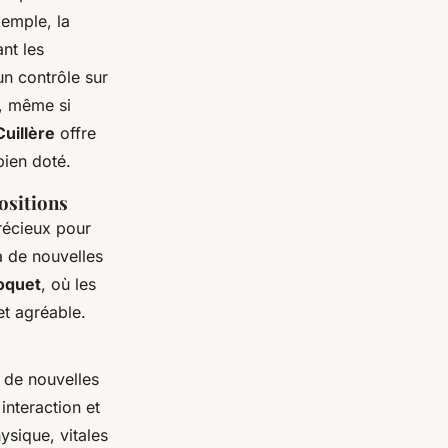
xemple, la
nt les
un contrôle sur
, même si
Cuillère
offre
bien doté.
ositions
précieux pour
 à de nouvelles
boquet
, où les
et agréable.
r de nouvelles
nteraction et
ysique, vitales