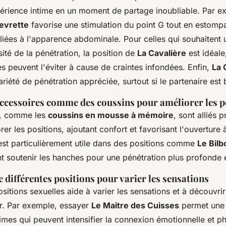
périence intime en un moment de partage inoubliable. Par e
evrette
favorise une stimulation du point G tout en estompa
iées à l'apparence abdominale. Pour celles qui souhaitent 
nsité de la pénétration, la position de
La Cavalière
est idéale
s peuvent l'éviter à cause de craintes infondées. Enfin,
La 
variété de pénétration appréciée, surtout si le partenaire est 
'accessoires comme des coussins pour améliorer les p
s, comme les
coussins en mousse à mémoire
, sont alliés 
orer les positions, ajoutant confort et favorisant l'ouverture
 est particulièrement utile dans des positions comme
Le Bil
t soutenir les hanches pour une pénétration plus profonde 
 différentes positions pour varier les sensations
positions sexuelles aide à varier les sensations et à découvri
ir. Par exemple, essayer
Le Maitre des Cuisses
permet une i
imes qui peuvent intensifier la connexion émotionnelle et ph