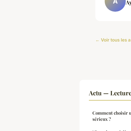
A
A
← Voir tous les a
Actu — Lectur
Comment choisir un
sérieux ?