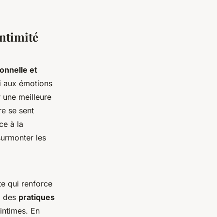
ntimité
ionnelle et
si aux émotions
r une meilleure
e se sent
ce à la
surmonter les
te qui renforce
 à des
pratiques
 intimes. En