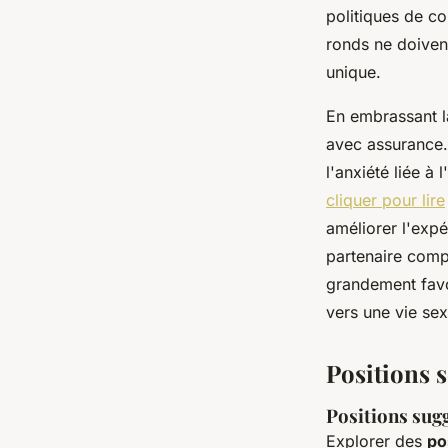
politiques de c
ronds ne doivent
unique.
En embrassant la
avec assurance. 
l'anxiété liée à
cliquer pour lire
améliorer l'exp
partenaire comp
grandement favo
vers une vie se
Positions 
Positions sugg
Explorer des
po