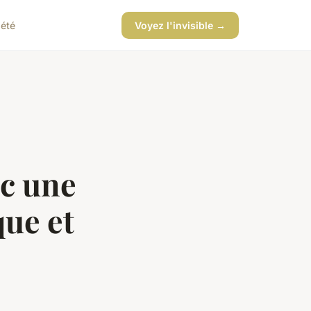
iété
Voyez l'invisible →
c une
ue et