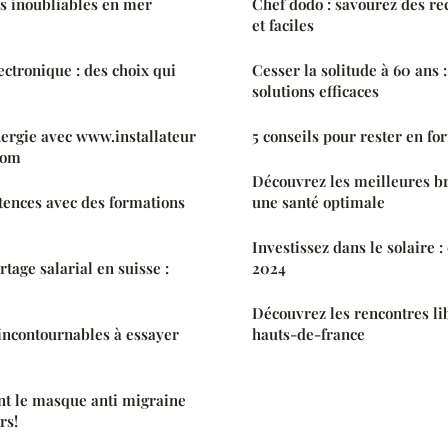
es inoubliables en mer
Chef dodo : savourez des rec
et faciles
ctronique : des choix qui
Cesser la solitude à 60 ans :
solutions efficaces
ergie avec www.installateur
5 conseils pour rester en f
com
Découvrez les meilleures br
tences avec des formations
une santé optimale
Investissez dans le solaire :
rtage salarial en suisse :
2024
Découvrez les rencontres li
 incontournables à essayer
hauts-de-france
 le masque anti migraine
rs!