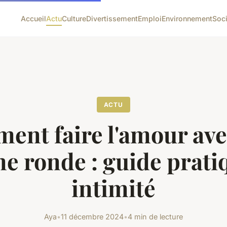
Accueil
Actu
Culture
Divertissement
Emploi
Environnement
Soc
ACTU
ent faire l'amour ave
e ronde : guide pratiq
intimité
Aya
•
11 décembre 2024
•
4 min de lecture