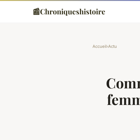
📰
Chroniqueshistoire
Accueil
›
Actu
Comm
femm