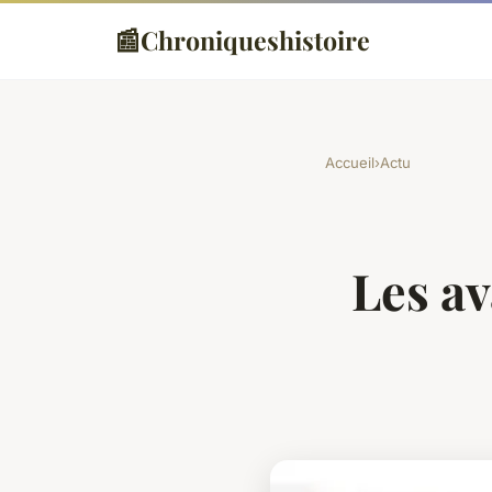
📰
Chroniqueshistoire
Accueil
›
Actu
Les av