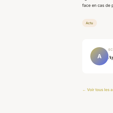
face en cas de 
Actu
EC
A
A
← Voir tous les a