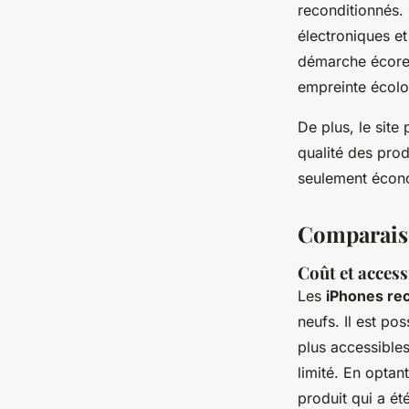
reconditionnés. 
électroniques e
démarche écores
empreinte écolo
De plus, le site
qualité des pro
seulement économ
Comparaiso
Coût et access
Les
iPhones re
neufs. Il est po
plus accessibles
limité. En opta
produit qui a ét