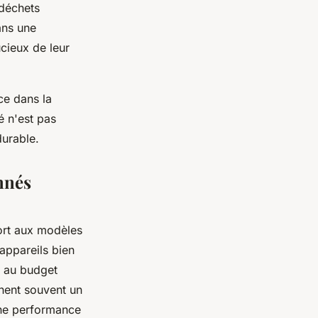
 déchets
ans une
cieux de leur
ce dans la
é n'est pas
durable.
nnés
ort aux modèles
 appareils bien
x au budget
nnent souvent un
 une performance