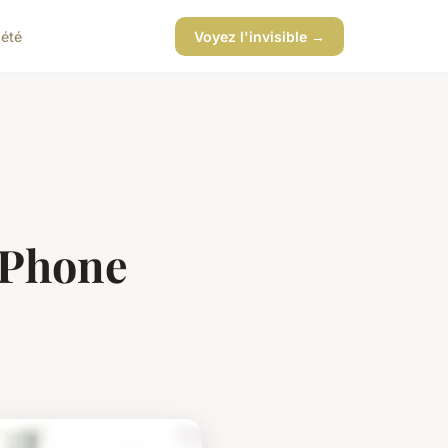
iété
Voyez l'invisible →
iPhone