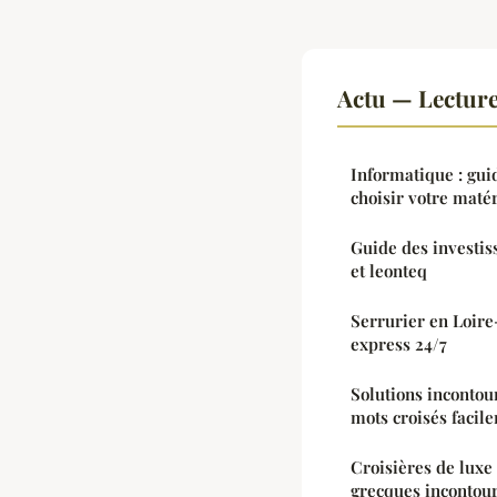
Actu — Lectur
Informatique : gui
choisir votre matér
Guide des investi
et leonteq
Serrurier en Loire
express 24/7
Solutions incontou
mots croisés facil
Croisières de luxe 
grecques incontou