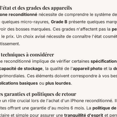
l'état et des grades des appareils
hone reconditionné
nécessite de comprendre le système de
e quelques micro-rayures,
Grade B
présente quelques marque
oir des bosses marquées. Ces grades n'affectent pas la
pe
 le prix. Un choix avisé nécessite de connaître l'état cosmé
stissement.
 techniques à considérer
e reconditionné implique de vérifier certaines
spécificatio
capacité de stockage
, la qualité de l'
appareil photo
et la
d
primordiales. Ces éléments doivent correspondre à vos bes
plications basiques
ou
plus lourdes
.
 garanties et politiques de retour
 un rôle crucial lors de l'achat d'un iPhone reconditionné. Il
sites offrant une garantie d'au moins 6 mois. La
politique de
claire et simple pour assurer une
tranquillité d'esprit
et per