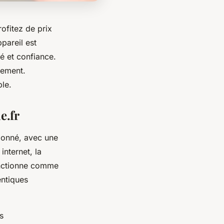
ofitez de prix
pareil est
té et confiance.
nement.
le.
e.fr
tionné, avec une
internet, la
onctionne comme
entiques
s