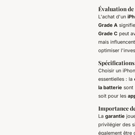
Évaluation de 
L'achat d'un
iP
Grade A
signifi
Grade C
peut av
mais influencent
optimiser l'inve
Spécifications
Choisir un iPhon
essentielles : la
la batterie
sont 
soit pour les
ap
Importance des
La
garantie
joue
privilégier des 
également être 