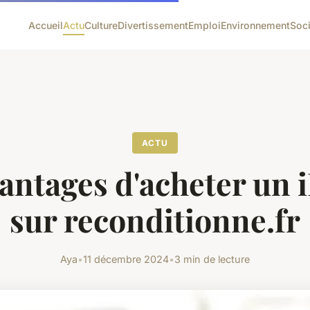
Accueil
Actu
Culture
Divertissement
Emploi
Environnement
Soc
ACTU
antages d'acheter un 
sur reconditionne.fr
Aya
•
11 décembre 2024
•
3 min de lecture