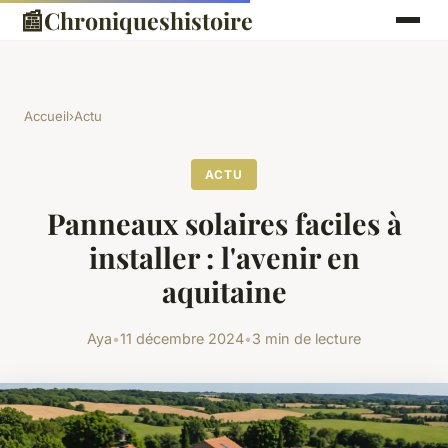
📰
Chroniqueshistoire
Accueil
›
Actu
ACTU
Panneaux solaires faciles à
installer : l'avenir en
aquitaine
Aya
•
11 décembre 2024
•
3 min de lecture