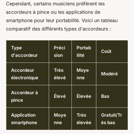
Cependant, certains musiciens préfèrent les
accordeurs à pince ou les applications de
smartphone pour leur portabilité. Voici un tableau
comparatif des différents types d'accordeurs :
Type
Préci
Portab
Coût
d'accordeur
sion
ilité
Accordeur
Très
Moye
Modéré
électronique
élevé
nne
Accordeur à
Élevé
Élevée
Bas
pince
Application
Moye
Très
Gratuit/Tr
smartphone
nne
élevée
ès bas