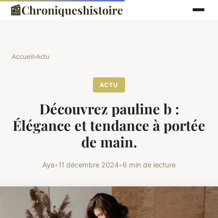
📰
Chroniqueshistoire
Accueil
›
Actu
ACTU
Découvrez pauline b :
Élégance et tendance à portée
de main.
Aya
•
11 décembre 2024
•
6 min de lecture