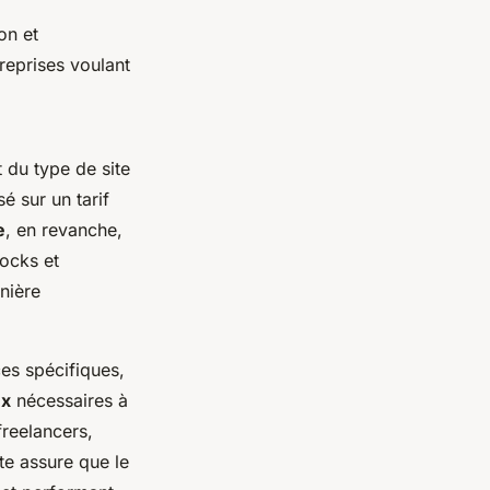
on et
treprises voulant
 du type de site
é sur un tarif
e
, en revanche,
tocks et
nière
es spécifiques,
ux
nécessaires à
freelancers,
te assure que le