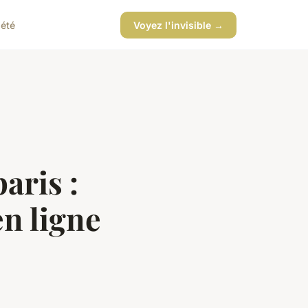
iété
Voyez l'invisible →
aris :
n ligne