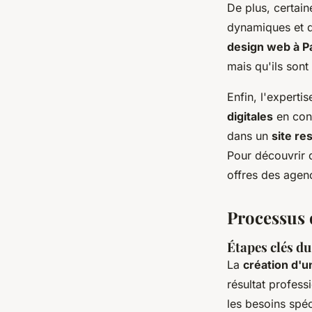
De plus, certai
dynamiques et de
design web à P
mais qu'ils sont
Enfin, l'experti
digitales
en cons
dans un
site re
Pour découvrir 
offres des agenc
Processus d
Étapes clés du
La
création d'un
résultat profess
les besoins spéci