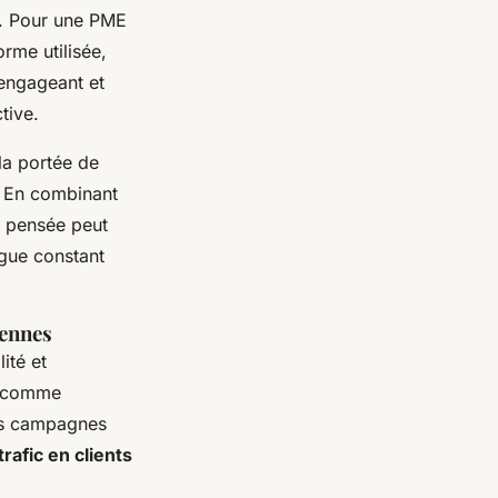
es. Pour une PME
orme utilisée,
 engageant et
tive.
la portée de
s. En combinant
n pensée peut
ogue constant
iennes
ité et
es comme
Des campagnes
rafic en clients