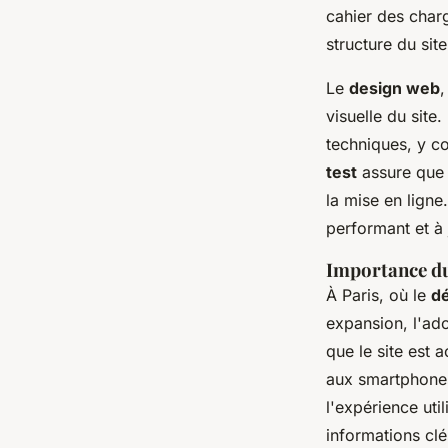
cahier des charg
structure du site
Le
design web
,
visuelle du site.
techniques, y c
test
assure que l
la mise en ligne
performant et à 
Importance du
À Paris, où le
d
expansion, l'ad
que le site est 
aux smartphones
l'expérience util
informations clé