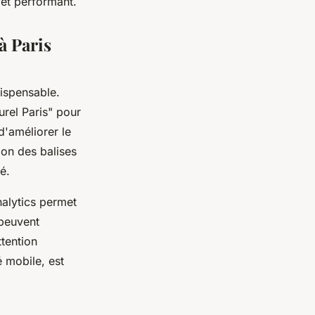
 et performant.
 à Paris
ispensable.
rel Paris" pour
d'améliorer le
ion des balises
é.
nalytics permet
 peuvent
ttention
é mobile, est