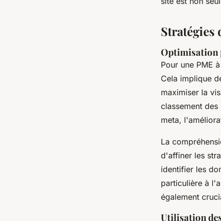
site est non se
Stratégies 
Optimisation 
Pour une PME à 
Cela implique d
maximiser la vis
classement des p
meta, l'améliora
La compréhens
d'affiner les st
identifier les do
particulière à l
également cruci
Utilisation de