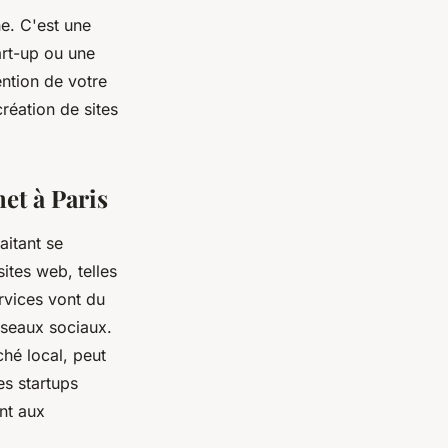
ne. C'est une
art-up ou une
ention de votre
réation de sites
net à Paris
aitant se
ites web, telles
rvices vont du
éseaux sociaux.
hé local, peut
es startups
nt aux