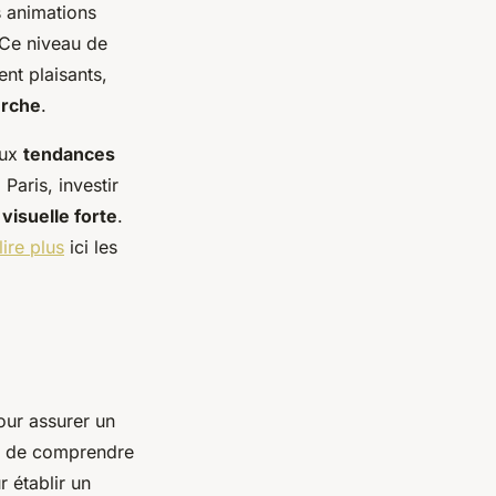
s animations
 Ce niveau de
nt plaisants,
erche
.
aux
tendances
Paris, investir
 visuelle forte
.
lire plus
ici les
our assurer un
 de comprendre
r établir un