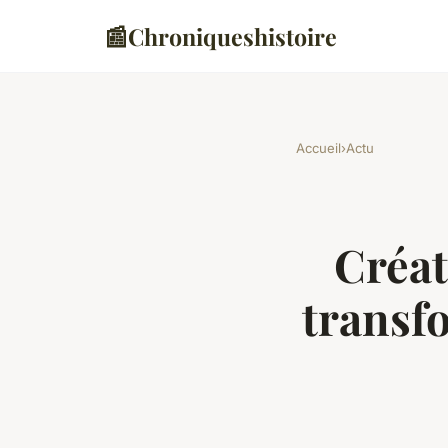
📰
Chroniqueshistoire
Accueil
›
Actu
Créat
transf