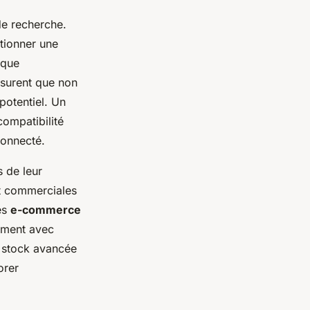
 de recherche.
tionner une
 que
ssurent que non
 potentiel. Un
compatibilité
connecté.
 de leur
et commerciales
es
e-commerce
lement avec
e stock avancée
orer