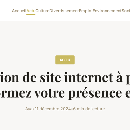
Accueil
Actu
Culture
Divertissement
Emploi
Environnement
Soc
ACTU
ion de site internet à p
ormez votre présence e
Aya
•
11 décembre 2024
•
6 min de lecture