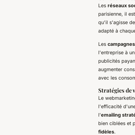
Les
réseaux so
parisienne, il es
qu'il s'agisse 
adapté à chaque
Les
campagnes p
l'entreprise à u
publicités paya
augmenter consi
avec les conso
Stratégies de
Le webmarketing 
l'efficacité d'u
l'
emailing strat
bien ciblées et
fidèles
.