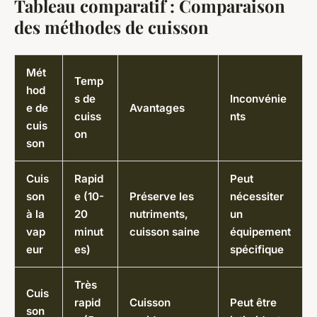
Tableau comparatif : Comparaison
des méthodes de cuisson
Mét
Temp
hod
s de
Inconvénie
e de
Avantages
cuiss
nts
cuis
on
son
Cuis
Rapid
Peut
son
e (10-
Préserve les
nécessiter
à la
20
nutriments,
un
vap
minut
cuisson saine
équipement
eur
es)
spécifique
Très
Cuis
rapid
Cuisson
Peut être
son