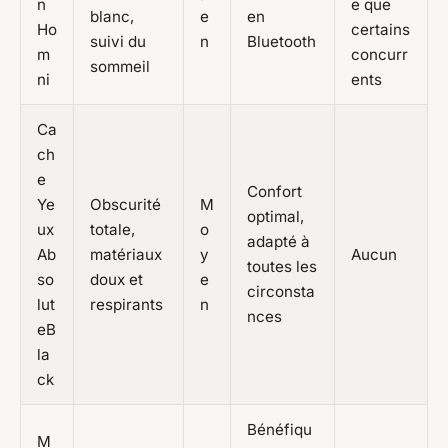
n
e que
blanc,
e
en
Ho
certains
suivi du
n
Bluetooth
m
concurr
sommeil
ni
ents
Ca
ch
e
Confort
Ye
Obscurité
M
optimal,
ux
totale,
o
adapté à
Ab
matériaux
y
Aucun
toutes les
so
doux et
e
circonsta
lut
respirants
n
nces
eB
la
ck
Bénéfiqu
M