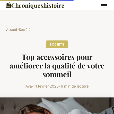
📰
Chroniqueshistoire
Accueil
›
Société
SOCIÉTÉ
Top accessoires pour
améliorer la qualité de votre
sommeil
Aya
•
11 février 2025
•
6 min de lecture