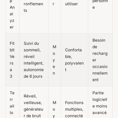
p
personn
ronflemen
r
utiliser
An
e
ts
al
yz
er
Besoin
Fit
Suivi du
M
de
bit
sommeil,
Conforta
o
recharg
Ve
réveil
ble,
y
er
rs
intelligent,
polyvalen
e
occasio
a
autonomie
t
n
nnellem
3
de 6 jours
ent
Te
Partie
Réveil,
rr
logiciell
veilleuse,
M
Fonctions
ail
e moins
générateu
o
multiples,
lo
avancé
r de bruit
y
connecté