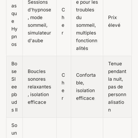
Sessions
e pour les
as
d'hypnose
C
troubles
qu
, mode
h
du
Prix
e
sommeil,
e
sommeil,
élevé
Hy
simulateur
r
multiples
pn
d'aube
fonctionn
os
alités
Bo
Tenue
se
Boucles
pendant
C
Conforta
Sl
sonores
la nuit,
h
ble,
ee
relaxantes
pas de
e
isolation
pb
, isolation
personn
r
efficace
ud
efficace
alisatio
s II
n
So
un