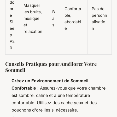
dc
Masquer
or
Conforta
Pas de
les bruits,
B
e
ble,
personn
musique
a
Sl
abordabl
alisatio
et
s
ee
e
n
relaxation
p
A2
0
Conseils Pratiques pour Améliorer Votre
Sommeil
Créez un Environnement de Sommeil
Confortable
: Assurez-vous que votre chambre
est sombre, calme et à une température
confortable. Utilisez des cache yeux et des
bouchons d'oreilles si nécessaire.