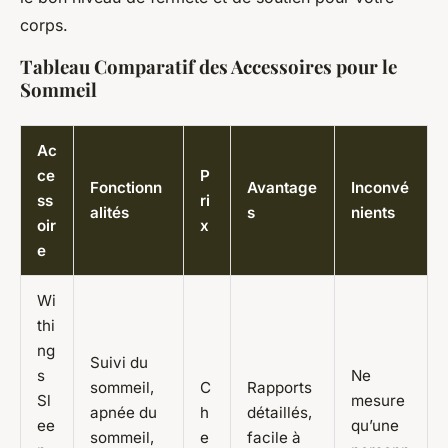
corps.
Tableau Comparatif des Accessoires pour le
Sommeil
Ac
ce
P
Fonctionn
Avantage
Inconvé
ss
ri
alités
s
nients
oir
x
e
Wi
thi
ng
Suivi du
s
Ne
sommeil,
C
Rapports
Sl
mesure
apnée du
h
détaillés,
ee
qu’une
sommeil,
e
facile à