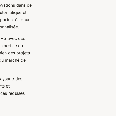
novations dans ce
automatique et
pportunités pour
onnalisée.
c +5 avec des
expertise en
bien des projets
 du marché de
 paysage des
ts et
nces requises