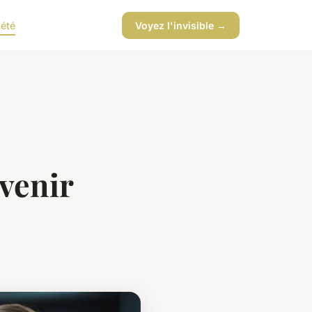
iété
Voyez l'invisible →
avenir