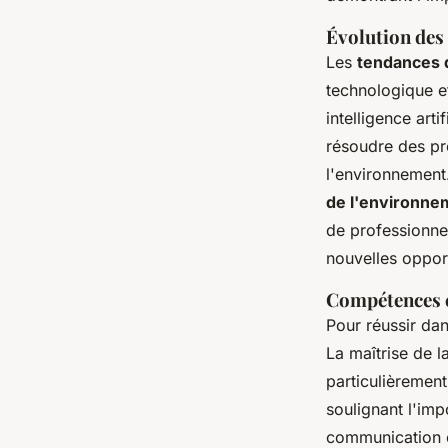
Évolution des 
Les
tendances d
technologique et
intelligence art
résoudre des pr
l'environnement
de l'environne
de professionnel
nouvelles oppor
Compétences c
Pour réussir da
La maîtrise de l
particulièremen
soulignant l'im
communication c