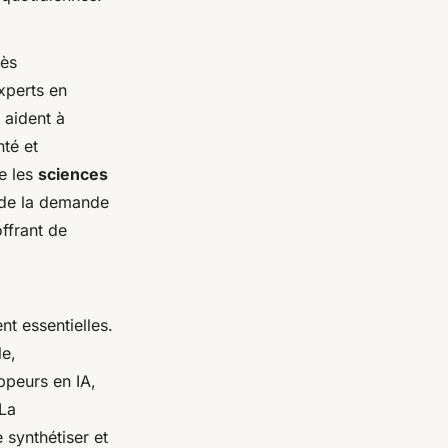
rès
xperts en
s aident à
té et
e les
sciences
 de la demande
offrant de
t essentielles.
le,
ppeurs en IA,
 La
synthétiser et