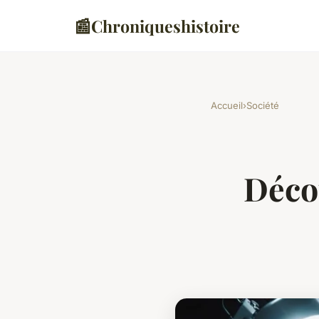
📰
Chroniqueshistoire
Accueil
›
Société
Décou