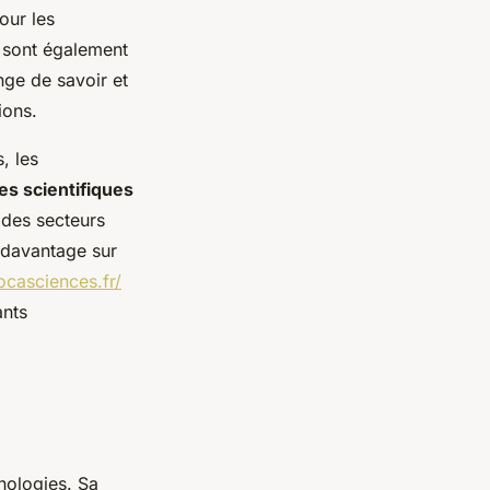
our les
re sont également
ge de savoir et
ions.
, les
es scientifiques
 des secteurs
e davantage sur
ocasciences.fr/
ants
nologies. Sa