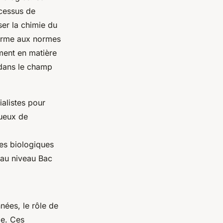
ocessus de
er la chimie du
nforme aux normes
ment en matière
 dans le champ
alistes pour
ueux de
es biologiques
'au niveau Bac
nées, le rôle de
le. Ces