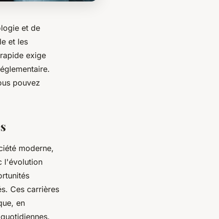
logie et de
e et les
 rapide exige
réglementaire.
ous pouvez
es
ociété moderne,
 l'évolution
rtunités
s. Ces carrières
que, en
 quotidiennes.