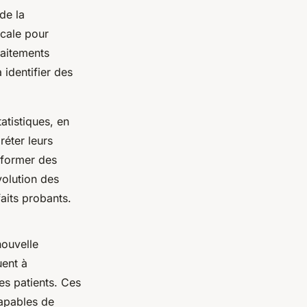
de la
cale pour
raitements
 identifier des
tistiques, en
éter leurs
nsformer des
volution des
aits probants.
ouvelle
uent à
es patients. Ces
apables de