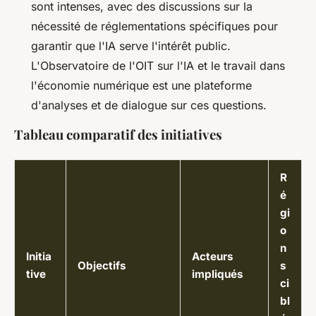
sont intenses, avec des discussions sur la
nécessité de réglementations spécifiques pour
garantir que l'IA serve l'intérêt public.
L'Observatoire de l'OIT sur l'IA et le travail dans
l'économie numérique est une plateforme
d'analyses et de dialogue sur ces questions.
Tableau comparatif des initiatives
R
é
gi
o
n
Initia
Acteurs
Objectifs
s
tive
impliqués
ci
bl