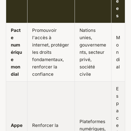
é
e
s
Pact
Promouvoir
Nations
e
l'accès à
unies,
M
num
internet, protéger
gouverneme
o
ériqu
les droits
nts, secteur
n
e
fondamentaux,
privé,
di
mon
renforcer la
société
al
dial
confiance
civile
E
s
p
a
c
Plateformes
Appe
Renforcer la
e
numériques,