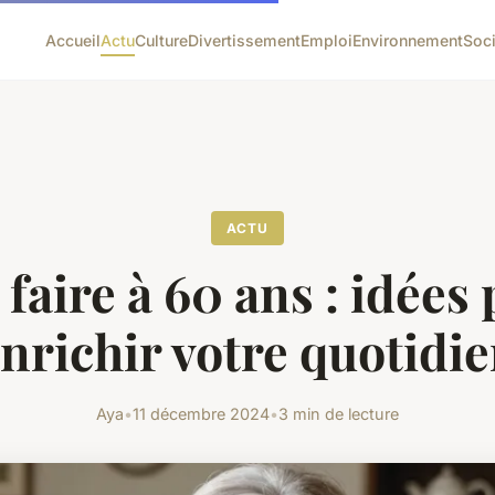
Accueil
Actu
Culture
Divertissement
Emploi
Environnement
Soc
ACTU
faire à 60 ans : idées
nrichir votre quotidi
Aya
•
11 décembre 2024
•
3 min de lecture