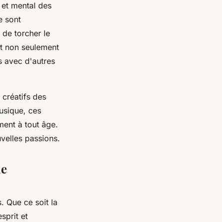
 et mental des
e sont
 de torcher le
nt non seulement
s avec d'autres
 créatifs des
usique, ces
ment à tout âge.
velles passions.
ie
. Que ce soit la
esprit et