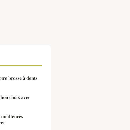
otre brosse à dents
e bon choix avec
s meilleures
yer