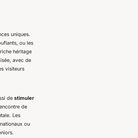
ences uniques.
uflants, ou les
riche héritage
aisée, avec de
s visiteurs
ssi de
stimuler
rencontre de
ntale. Les
nationaux ou
eniors.