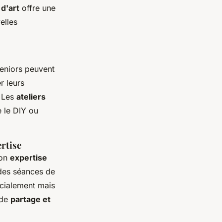
 d'art
offre une
elles
seniors peuvent
r leurs
. Les
ateliers
e le DIY ou
rtise
son
expertise
 des séances de
ocialement mais
 de
partage et