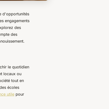
e d'opportunités
 des engagements
Explorez des
compte des
panouissement.
chir le quotidien
nt locaux ou
ociété tout en
 des écoles
nce utile
pour