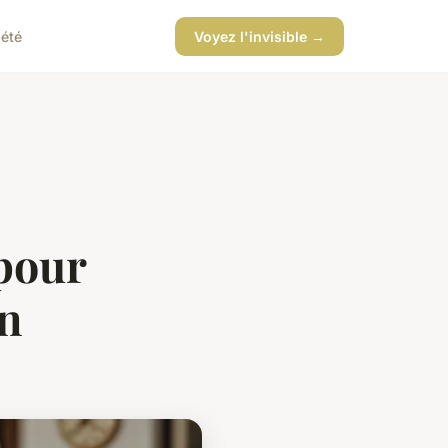
iété
Voyez l'invisible →
 pour
en