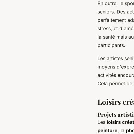
En outre, le spo
seniors. Des ac
parfaitement ada
stress, et d'amé
la santé mais au
participants.
Les artistes sen
moyens d'express
activités encour
Cela permet de m
Loisirs cré
Projets artist
Les
loisirs créat
peinture
, la
pho