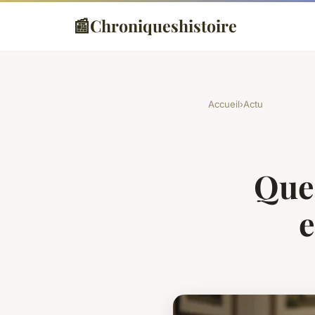
📰
Chroniqueshistoire
Accueil
›
Actu
Que 
e