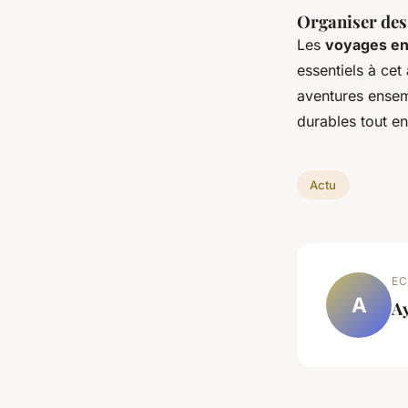
Organiser des
Les
voyages en
essentiels à ce
aventures ensemb
durables tout e
Actu
EC
A
A