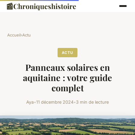
📰
Chroniqueshistoire
Accueil
›
Actu
ACTU
Panneaux solaires en
aquitaine : votre guide
complet
Aya
•
11 décembre 2024
•
3 min de lecture