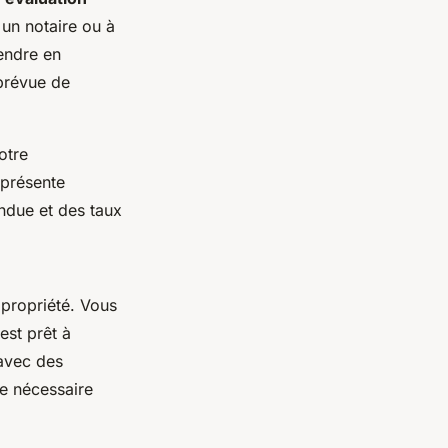
 un notaire ou à
rendre en
 prévue de
otre
eprésente
endue et des taux
 propriété. Vous
est prêt à
 avec des
ce nécessaire