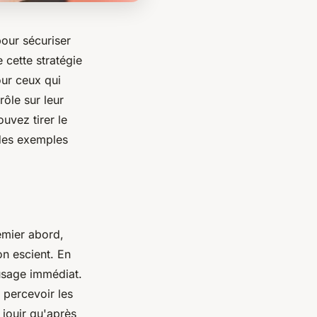
our sécuriser
cette stratégie
our ceux qui
rôle sur leur
uvez tirer le
 des exemples
emier abord,
on escient. En
'usage immédiat.
n percevoir les
 jouir qu'après