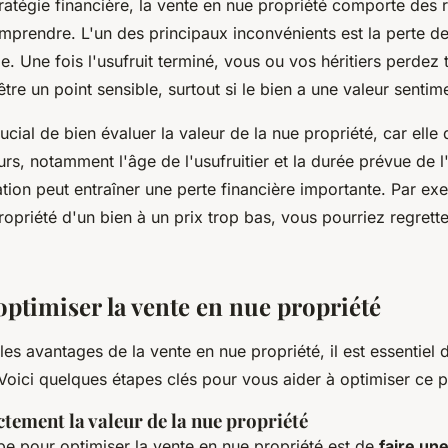
tégie financière, la vente en nue propriété comporte des ri
prendre. L'un des principaux inconvénients est la perte de 
e. Une fois l'usufruit terminé, vous ou vos héritiers perdez t
être un point sensible, surtout si le bien a une valeur sentim
crucial de bien évaluer la valeur de la nue propriété, car ell
s, notamment l'âge de l'usufruitier et la durée prévue de l'
ion peut entraîner une perte financière importante. Par ex
opriété d'un bien à un prix trop bas, vous pourriez regrette
timiser la vente en nue propriété
es avantages de la vente en nue propriété, il est essentiel 
 Voici quelques étapes clés pour vous aider à optimiser ce 
tement la valeur de la nue propriété
pe pour optimiser la vente en nue propriété est de
faire un