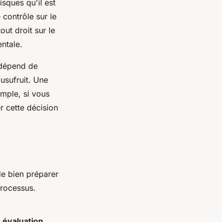
sques qu'il est
contrôle sur le
out droit sur le
entale.
e dépend de
usufruit. Une
emple, si vous
r cette décision
de bien préparer
processus.
e évaluation