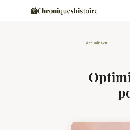
📰
Chroniqueshistoire
Accueil
›
Actu
Optimi
po