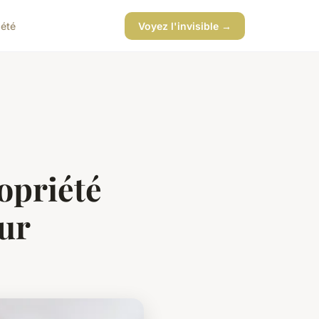
iété
Voyez l'invisible →
opriété
tur