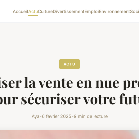
Accueil
Actu
Culture
Divertissement
Emploi
Environnement
Soc
ACTU
ser la vente en nue pr
ur sécuriser votre fu
Aya
•
6 février 2025
•
9 min de lecture