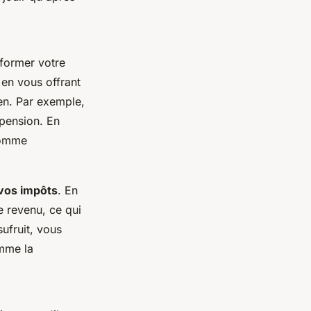
sformer votre
en vous offrant
en. Par exemple,
 pension. En
somme
 vos impôts
. En
e revenu, ce qui
ufruit, vous
omme la