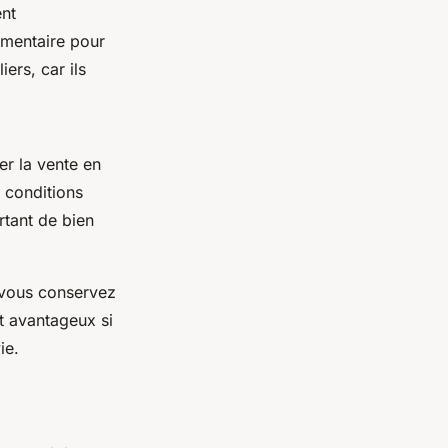
ent
émentaire pour
ers, car ils
er la vente en
 conditions
rtant de bien
e vous conservez
nt avantageux si
ie.