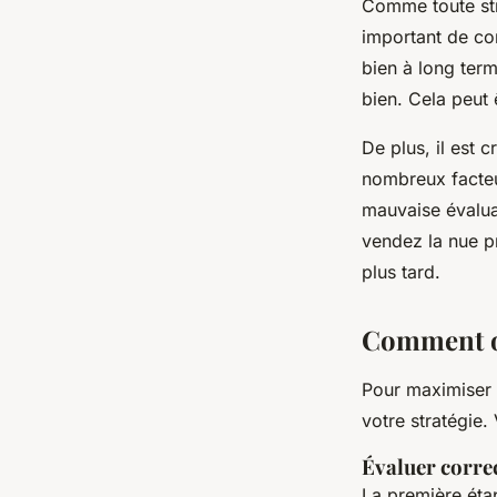
Comme toute stra
important de com
bien à long term
bien. Cela peut 
De plus, il est 
nombreux facteur
mauvaise évaluat
vendez la nue pr
plus tard.
Comment op
Pour maximiser l
votre stratégie.
Évaluer correc
La première éta