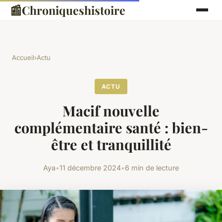
📰
Chroniqueshistoire
Accueil
›
Actu
ACTU
Macif nouvelle
complémentaire santé : bien-
être et tranquillité
Aya
•
11 décembre 2024
•
6 min de lecture