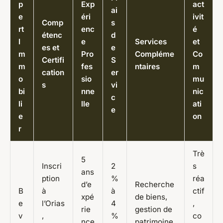
p
Exp
act
ai
e
éri
ivit
Comp
s
rt
enc
é
étenc
d
I
e
Services
et
es et
e
m
Pro
Compléme
Co
Certifi
S
m
fes
ntaires
m
cation
er
o
sio
mu
s
vi
bi
nne
nic
c
li
lle
ati
e
e
on
r
Trè
5
Inscri
2
s
ans
ption
%
réa
d’e
Recherche
B
à
à
ctif
xpé
de biens,
e
l’Orias
4
,
rie
gestion de
v
,
%
co
nce
patrimoine,