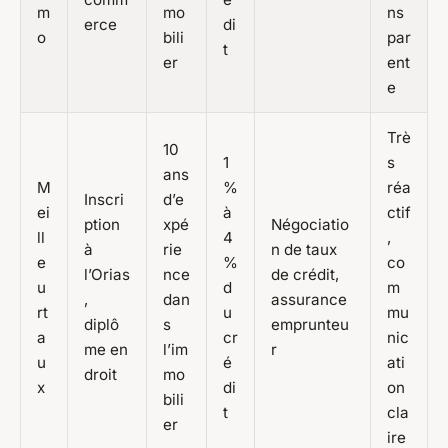
m
mo
ns
erce
di
o
bili
par
t
er
ent
e
Trè
10
1
s
ans
M
%
réa
Inscri
d’e
ei
à
ctif
ption
xpé
Négociatio
ll
4
,
à
rie
n de taux
e
%
co
l’Orias
nce
de crédit,
u
d
m
,
dan
assurance
rt
u
mu
diplô
s
emprunteu
a
cr
nic
me en
l’im
r
u
é
ati
droit
mo
x
di
on
bili
t
cla
er
ire