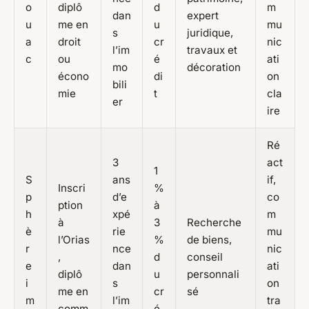
o
diplô
d
m
dan
expert
u
me en
u
mu
s
juridique,
a
droit
cr
nic
l’im
travaux et
c
ou
é
ati
mo
décoration
écono
di
on
bili
mie
t
cla
er
ire
Ré
3
act
1
S
ans
if,
Inscri
%
p
d’e
co
ption
à
h
xpé
m
à
3
Recherche
è
rie
mu
l’Orias
%
de biens,
r
nce
nic
,
d
conseil
e
dan
ati
diplô
u
personnali
i
s
on
me en
cr
sé
m
l’im
tra
comm
é