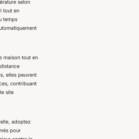
érature selon
l tout en
du temps
 automatiquement
e maison tout en
 distance
us, elles peuvent
es, contribuant
le site
relle, adoptez
mmés pour