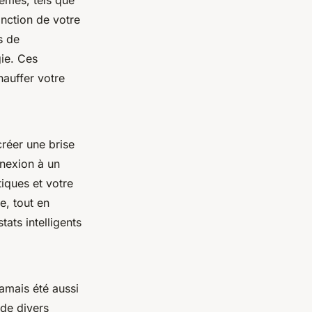
tèmes, tels que
nction de votre
s de
gie. Ces
hauffer votre
créer une brise
nnexion à un
tiques et votre
e, tout en
ats intelligents
jamais été aussi
 de divers