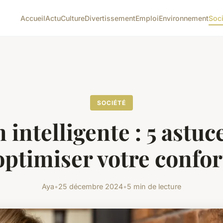
Accueil
Actu
Culture
Divertissement
Emploi
Environnement
Soc
SOCIÉTÉ
 intelligente : 5 astuc
optimiser votre confor
Aya
•
25 décembre 2024
•
5 min de lecture