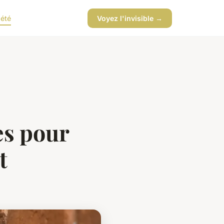
iété
Voyez l'invisible →
es pour
t