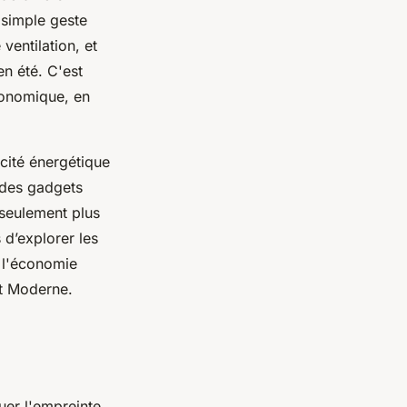
n simple geste
ventilation, et
en été. C'est
conomique, en
acité énergétique
 des gadgets
seulement plus
 d’explorer les
t l'économie
t Moderne.
uer l'empreinte