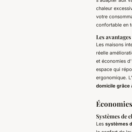
s'adapter aux va
chaleur excessiv
votre consommat
confortable en t
Les avantages
Les maisons inte
réelle améliorat
et économies d'
espace qui répo
ergonomique. L'
domicile grâce 
Économies 
Systèmes de ch
Les
systèmes de