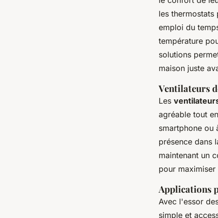
le confort de le
les thermostats
emploi du temps
température pou
solutions permet
maison juste ava
Ventilateurs d
Les
ventilateurs
agréable tout en
smartphone ou à 
présence dans la
maintenant un c
pour maximiser 
Applications 
Avec l'essor de
simple et access