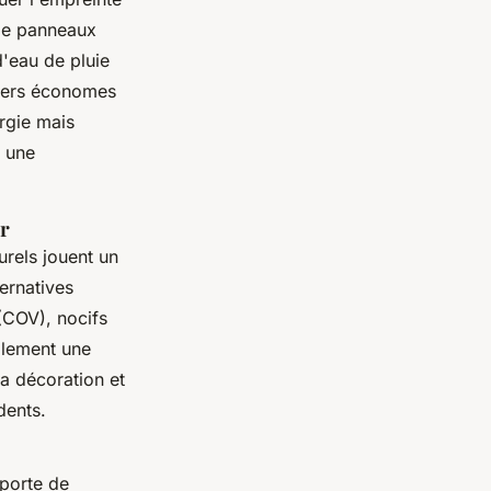
 de panneaux
d'eau de pluie
agers économes
rgie mais
à une
ir
urels jouent un
ternatives
(COV), nocifs
galement une
la décoration et
dents.
porte de