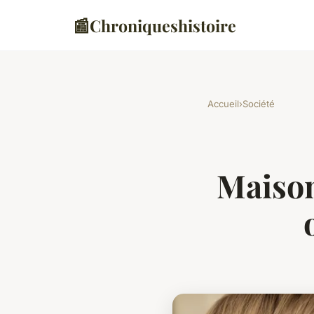
📰
Chroniqueshistoire
Accueil
›
Société
Maison