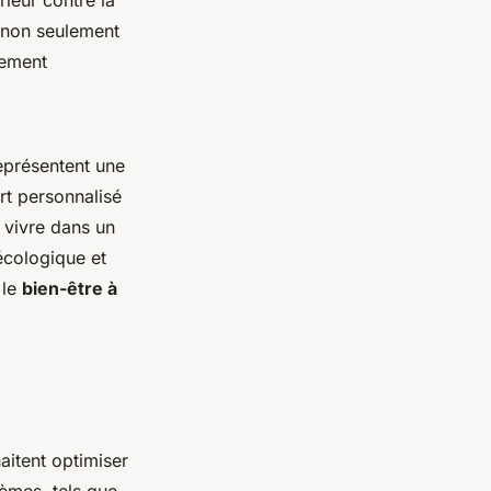
rieur contre la
, non seulement
lement
représentent une
rt personnalisé
 vivre dans un
écologique et
 le
bien-être à
aitent optimiser