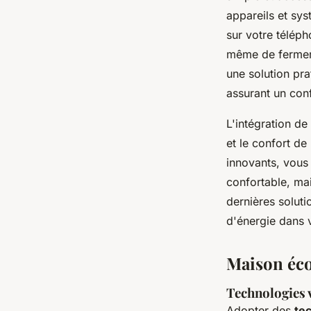
appareils et sys
sur votre téléph
même de fermer d
une solution pr
assurant un con
L'intégration de
et le confort d
innovants, vous
confortable, mai
dernières soluti
d'énergie dans 
Maison éco
Technologies 
Adopter des
te