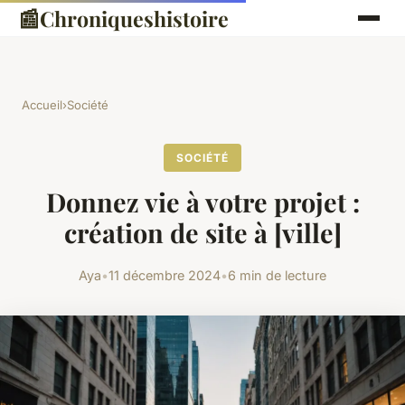
📰
Chroniqueshistoire
Accueil
›
Société
SOCIÉTÉ
Donnez vie à votre projet :
création de site à [ville]
Aya
•
11 décembre 2024
•
6 min de lecture