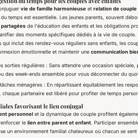
gestion du temps pour les couples avec enfants
conjuguer
vie de famille harmonieuse
et
relation de coupl
 du temps est essentielle. Les jeunes parents, souvent débo
s partagées
de l'éducation des enfants et les obligations pr
anifier des moments spécifiques dédiés à la vie de couple. 
 qui inclut des rendez-vous réguliers sans enfants, les cou
connexion émotionnelle et maintenir une
communication bien
s sorties régulières : Sans attendre une occasion spéciale
ou des week-ends ensemble pour vous déconnecter du quot
 tâches ménagères : En répartissant équitablement les respo
 chaque partenaire est libéré pour profiter de temps person
liales favorisant le lien conjugal
ent personnel
et la dynamique de couple profitent égalemen
 renforcer le
lien entre parent et enfant
. Participer ensembl
ise un environnement familial chaleureux où chacun se sent 