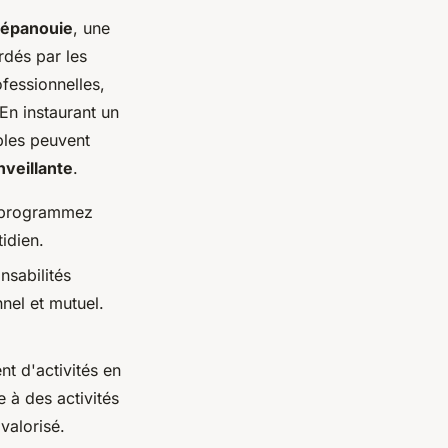
e épanouie
, une
rdés par les
ofessionnelles,
En instaurant un
ples peuvent
veillante
.
, programmez
idien.
nsabilités
nel et mutuel.
t d'activités en
e à des activités
valorisé.