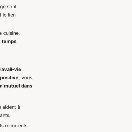
age sont
 le lien
 cuisine,
u temps
ravail-vie
 positive
, vous
en mutuel dans
 aident à
ants.
ts récurrents