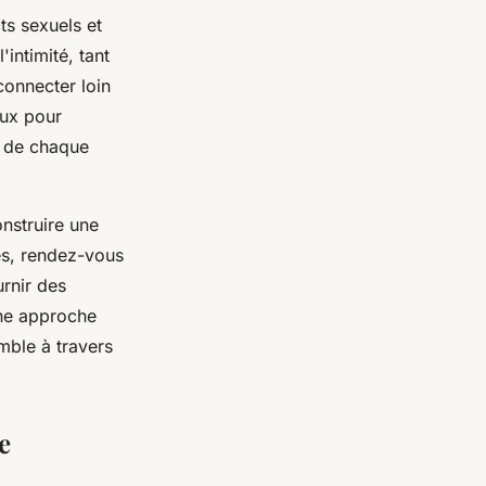
ts sexuels et
intimité, tant
connecter loin
eux pour
i de chaque
onstruire une
es, rendez-vous
urnir des
une approche
mble à travers
e