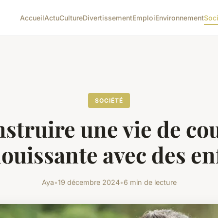
Accueil
Actu
Culture
Divertissement
Emploi
Environnement
Soc
SOCIÉTÉ
struire une vie de co
ouissante avec des en
Aya
•
19 décembre 2024
•
6 min de lecture