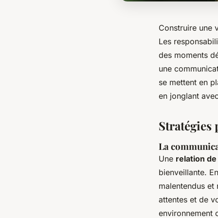
Construire une 
Les responsabili
des moments dédi
une communicati
se mettent en pl
en jonglant avec
Stratégies
La communicat
Une
relation d
bienveillante. E
malentendus et 
attentes et de v
environnement o