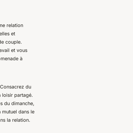
ne relation
lles et
de couple.
vail et vous
romenade à
n. Consacrez du
loisir partagé.
des du dimanche,
n mutuel dans le
s la relation.