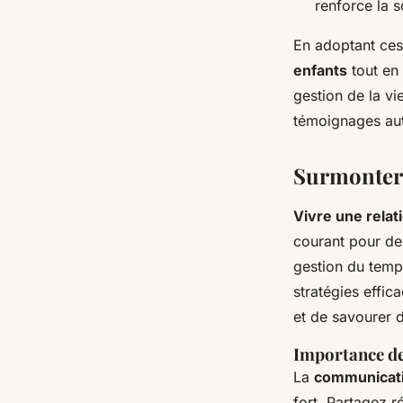
renforce la s
En adoptant ces
enfants
tout en 
gestion de la vi
témoignages aut
Surmonter 
Vivre une rela
courant pour de 
gestion du temps
stratégies effic
et de savourer
Importance de
La
communicati
fort. Partagez 