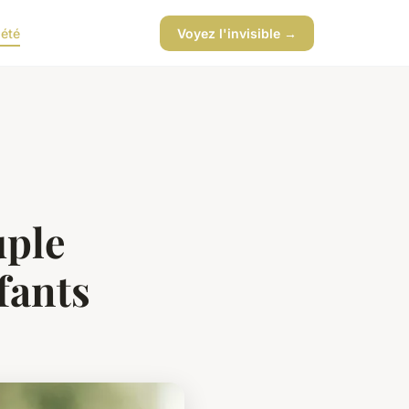
iété
Voyez l'invisible →
uple
fants