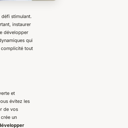
défi stimulant.
tant, instaurer
 de développer
 dynamiques qui
 complicité tout
erte et
ous évitez les
er de vos
 crée un
développer