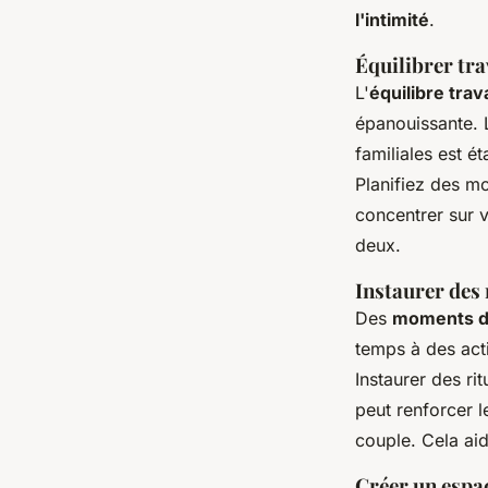
l'intimité
.
Équilibrer tra
L'
équilibre trav
épanouissante. L
familiales est é
Planifiez des m
concentrer sur 
deux.
Instaurer des
Des
moments de
temps à des act
Instaurer des ri
peut renforcer l
couple. Cela aid
Créer un espac