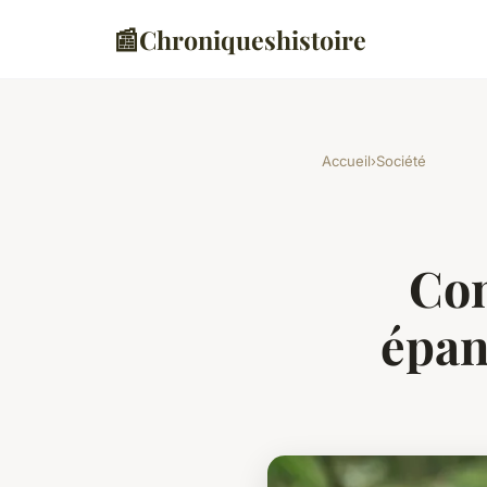
📰
Chroniqueshistoire
Accueil
›
Société
Con
épan