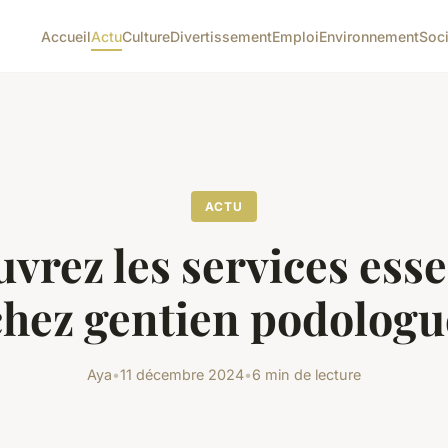
Accueil
Actu
Culture
Divertissement
Emploi
Environnement
Soc
ACTU
vrez les services esse
chez gentien podologu
Aya
•
11 décembre 2024
•
6 min de lecture