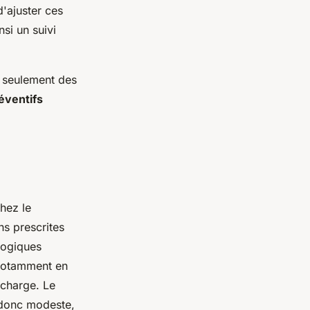
d'ajuster ces
si un suivi
 seulement des
éventifs
chez le
s prescrites
ologiques
 notamment en
 charge. Le
 donc modeste,