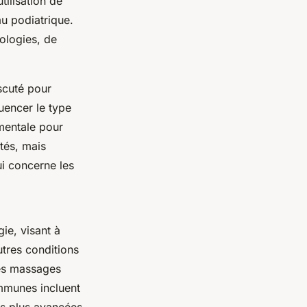
tilisation de
u podiatrique.
ologies, de
scuté pour
uencer le type
amentale pour
tés, mais
ui concerne les
ie, visant à
utres conditions
des massages
mmunes incluent