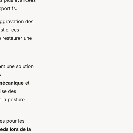
ns plus avancées
portifs.
aggravation des
stic, ces
e restaurer une
nt une solution
s
omécanique
et
lise des
 la posture
es pour les
eds lors de la