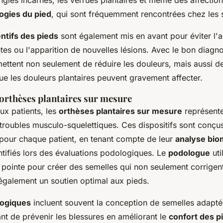
ngles incarnés, les verrues plantaires et même des affectio
ogies du pied
, qui sont fréquemment rencontrées chez les s
ntifs des pieds
sont également mis en avant pour éviter l'
tes ou l'apparition de nouvelles lésions. Avec le bon diagno
ettent non seulement de réduire les douleurs, mais aussi d
e les douleurs plantaires peuvent gravement affecter.
'orthèses plantaires sur mesure
x patients, les
orthèses plantaires sur mesure
représente
 troubles musculo-squelettiques. Ces dispositifs sont conçu
pour chaque patient, en tenant compte de leur
analyse bi
ntifiés lors des évaluations podologiques. Le
podologue
uti
 pointe pour créer des semelles qui non seulement corrigent
également un soutien optimal aux pieds.
logiques
incluent souvent la conception de semelles adapté
nt de prévenir les blessures en améliorant le
confort des pi