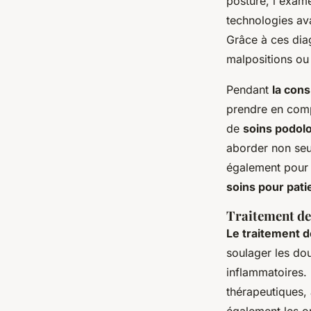
posture, l'exame
technologies av
Grâce à ces dia
malpositions o
Pendant
la cons
prendre en compt
de
soins podol
aborder non seu
également pour é
soins pour pati
Traitement de
Le traitement d
soulager les dou
inflammatoires
thérapeutiques,