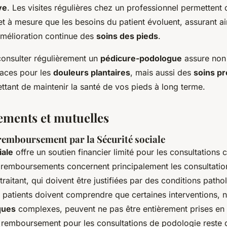
ve
. Les visites régulières chez un professionnel permettent 
et à mesure que les besoins du patient évoluent, assurant ain
amélioration continue des
soins des pieds
.
consulter régulièrement un
pédicure-podologue
assure non
caces pour les
douleurs plantaires
, mais aussi des
soins pr
ttant de maintenir la santé de vos pieds à long terme.
ments et mutuelles
remboursement par la Sécurité sociale
iale
offre un soutien financier limité pour les consultations 
remboursements concernent principalement les consultation
raitant, qui doivent être justifiées par des conditions path
s patients doivent comprendre que certaines interventions,
ques
complexes, peuvent ne pas être entièrement prises en
remboursement pour les consultations de podologie reste