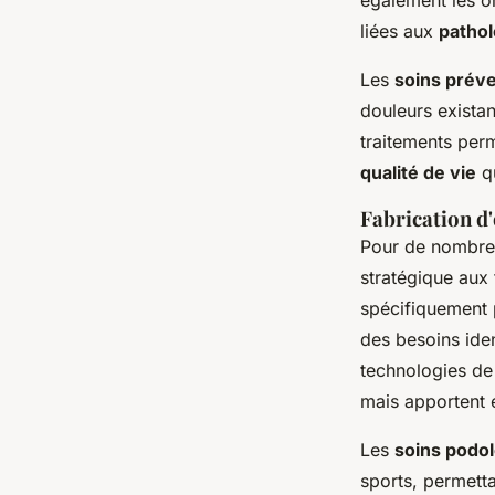
également les o
liées aux
pathol
Les
soins préve
douleurs existan
traitements perm
qualité de vie
qu
Fabrication d
Pour de nombreu
stratégique aux
spécifiquement 
des besoins ide
technologies de
mais apportent 
Les
soins podo
sports, permetta