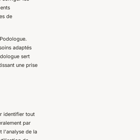
ients
ues de
n Podologue.
 soins adaptés
odologue sert
issant une prise
 identifier tout
alement par
t l'analyse de la