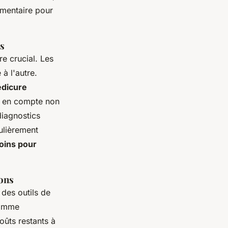
émentaire pour
es
e crucial. Les
à l'autre.
édicure
a en compte non
diagnostics
culièrement
oins pour
ions
 des outils de
comme
oûts restants à