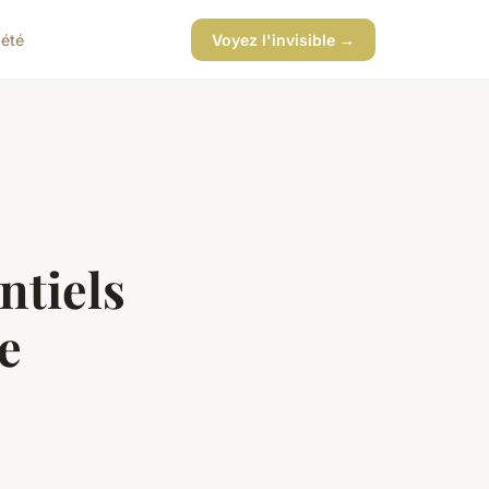
iété
Voyez l'invisible →
ntiels
e