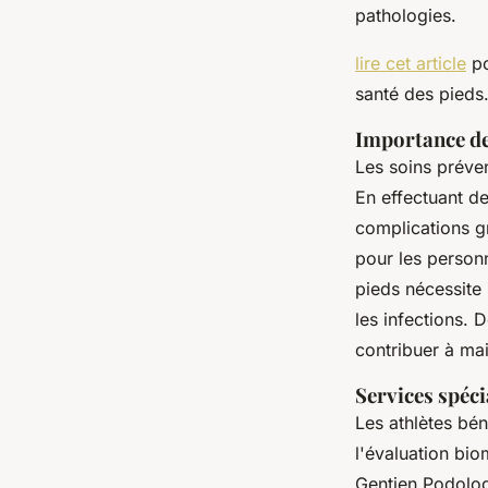
pathologies.
lire cet article
po
santé des pieds
Importance des
Les soins préve
En effectuant de
complications gr
pour les personn
pieds nécessite 
les infections. 
contribuer à ma
Services spéci
Les athlètes bén
l'évaluation bi
Gentien Podolog