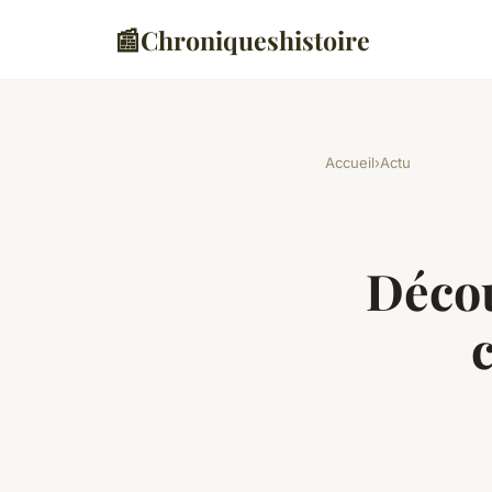
📰
Chroniqueshistoire
Accueil
›
Actu
Décou