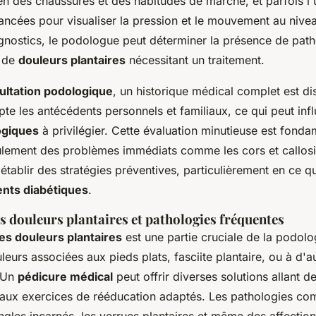
n des chaussures et des habitudes de marche, et parfois l'u
ancées pour visualiser la pression et le mouvement au nivea
gnostics, le podologue peut déterminer la présence de path
u de
douleurs plantaires
nécessitant un traitement.
ultation podologique
, un historique médical complet est di
e les antécédents personnels et familiaux, ce qui peut infl
ogiques
à privilégier. Cette évaluation minutieuse est fond
lement des problèmes immédiats comme les cors et callosi
tablir des stratégies préventives, particulièrement en ce q
ents diabétiques
.
s douleurs plantaires et pathologies fréquentes
es douleurs plantaires
est une partie cruciale de la podolog
leurs associées aux pieds plats, fasciite plantaire, ou à d'a
. Un
pédicure médical
peut offrir diverses solutions allant 
 aux exercices de rééducation adaptés. Les pathologies co