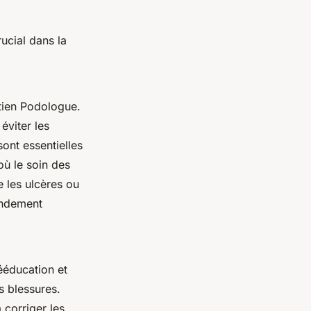
ucial dans la
ntien Podologue.
éviter les
sont essentielles
où le soin des
e les ulcères ou
randement
rééducation et
s blessures.
 corriger les