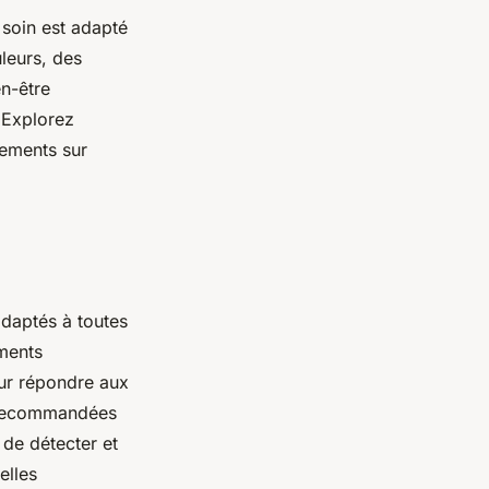
 soin est adapté
leurs, des
n-être
 Explorez
tements sur
daptés à toutes
ements
our répondre aux
t recommandées
 de détecter et
elles