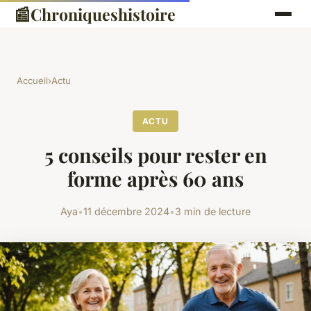
📰
Chroniqueshistoire
Accueil
›
Actu
ACTU
5 conseils pour rester en
forme après 60 ans
Aya
•
11 décembre 2024
•
3 min de lecture